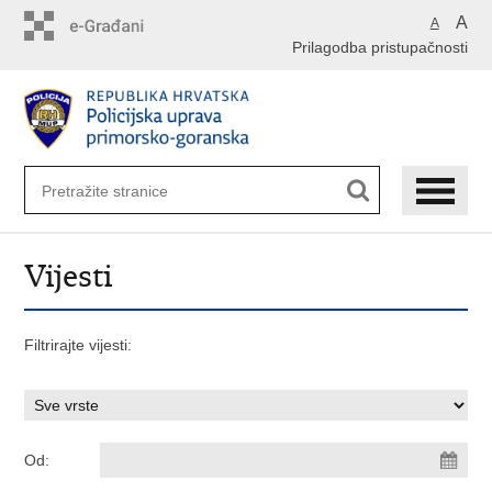
Preskoči
A
A
na
Prilagodba pristupačnosti
glavni
sadržaj
Vijesti
Filtrirajte vijesti:
Od: