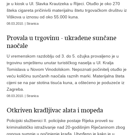
je u kiosk u Ul. Slavka Krautzeka u Rijeci. Otuđio je oko 270
šteka cigareta pričinivši materijalnu štetu trgovačkom društvu iz
Viškova u iznosu od oko 55.000 kuna.
08.03.2010. | Stranica
Provala u trgovinu - ukradene sunčane
naočale
U vremenskom razdoblju od 3. do 5. ožujka provaljeno je u
trgovinu smještenu unutar turističkog naselja u Ul. Kralja
Tomislava u Novom Vinodolskom. Nepoznati počinitelj otuđio je
veću količinu sunčanih naočala raznih marki. Materijalna šteta
cijeni se na par stotina tisuća kuna, a oštećeno je poduzeće iz
Zagreba.
08.03.2010. | Stranica
Otkriven kradljivac alata i mopeda
Policijski službenici II. policijske postaje Rijeka proveli su
kriminalističko istraživanje nad 20-godišnjim Riječaninom zbog
osnova sumnje u počinjenje krađa. Utvrđeno je kako je u