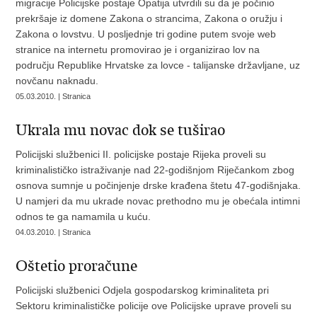
migracije Policijske postaje Opatija utvrdili su da je počinio
prekršaje iz domene Zakona o strancima, Zakona o oružju i
Zakona o lovstvu. U posljednje tri godine putem svoje web
stranice na internetu promovirao je i organizirao lov na
području Republike Hrvatske za lovce - talijanske državljane, uz
novčanu naknadu.
05.03.2010. | Stranica
Ukrala mu novac dok se tuširao
Policijski službenici II. policijske postaje Rijeka proveli su
kriminalističko istraživanje nad 22-godišnjom Riječankom zbog
osnova sumnje u počinjenje drske krađena štetu 47-godišnjaka.
U namjeri da mu ukrade novac prethodno mu je obećala intimni
odnos te ga namamila u kuću.
04.03.2010. | Stranica
Oštetio proračune
Policijski službenici Odjela gospodarskog kriminaliteta pri
Sektoru kriminalističke policije ove Policijske uprave proveli su