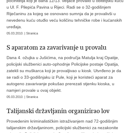
počinitelja koji je dana 12/13. veljače provalio u obiteljsku kuću
u Ul. F. Pilepića Pavina u Rijeci. Radi se o 32-godišnjem
Riječaninu za kojeg se osnovano sumnja da je provalivši u
nevedenu kuću otuđio veću količinu tehničke robe i kućanskih
uređaja.
05.03.2010. | Stranica
S aparatom za zavarivanje u provalu
Dana 4. ožujka u Jušićima, na područja Matulja kraj Opatije,
policijski službenici auto-ophodnje Policijske postaje Opatija,
zatekli su muškarca koji je provaljivao u kiosk. Utvrđeno je da
se radi o 33-godišnjaku iz Pule, koji je koristeći aparat za
autogeno zavarivanje pokušao prerezati stjenku kioska, u
namjeri provale u ovaj objekt.
05.03.2010. | Stranica
Talijanski državljanin organizirao lov
Provedenim kriminalističkim istraživanjem nad 72-godišnjim
talijanskim državljaninom, policijski službenici za nezakonite