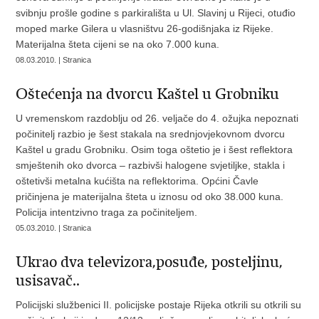
svibnju prošle godine s parkirališta u Ul. Slavinj u Rijeci, otuđio
moped marke Gilera u vlasništvu 26-godišnjaka iz Rijeke.
Materijalna šteta cijeni se na oko 7.000 kuna.
08.03.2010. | Stranica
Oštećenja na dvorcu Kaštel u Grobniku
U vremenskom razdoblju od 26. veljače do 4. ožujka nepoznati
počinitelj razbio je šest stakala na srednjovjekovnom dvorcu
Kaštel u gradu Grobniku. Osim toga oštetio je i šest reflektora
smještenih oko dvorca – razbivši halogene svjetiljke, stakla i
oštetivši metalna kućišta na reflektorima. Općini Čavle
pričinjena je materijalna šteta u iznosu od oko 38.000 kuna.
Policija intentzivno traga za počiniteljem.
05.03.2010. | Stranica
Ukrao dva televizora,posuđe, posteljinu,
usisavač..
Policijski službenici II. policijske postaje Rijeka otkrili su otkrili su