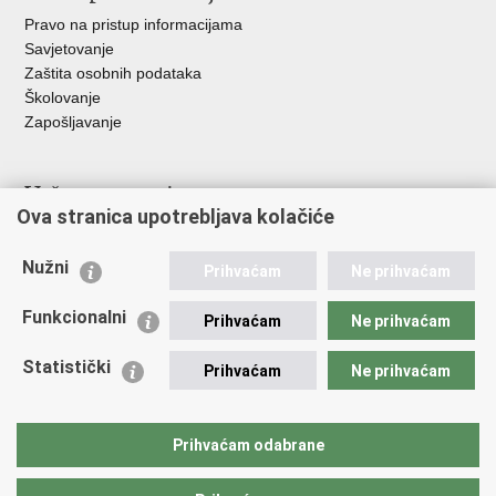
Pravo na pristup informacijama
Savjetovanje
Zaštita osobnih podataka
Školovanje
Zapošljavanje
Važne poveznice
Ova stranica upotrebljava kolačiće
Ministarstvo unutarnjih poslova
Sindikati
Nužni
Prihvaćam
Ne prihvaćam
Udruge
Dom zdravlja MUP-a
Funkcionalni
Prihvaćam
Ne prihvaćam
Policijska akademija
Muzej policije
Statistički
Prihvaćam
Ne prihvaćam
Zaklada policijske solidarnosti
Centar za forenzična ispitivanja, istraživanja i vještačenja "Ivan
Vučetić"
Prihvaćam odabrane
Policijske uprave