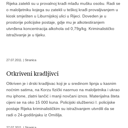
Rijeka zatekli su u provalnoj krađi mlađu mušku osobu. Radi se
o maloljetniku kojega su zatekli u teškoj krađi provaljivanjem u
kiosk smješten u Liburnijskoj ulici u Rijeci. Doveden je u
prostorije policijske postaje, gdje mu je alkotestiranjem
utvrđena koncentracija alkohola od 0,79g/kg. Kriminalističko
istraživanje je u tijeku.
27.07.2011. | Stranica
Otkriveni kradljivci
Otkriven je i drski kradljivac koji je u sredinom lipnja u kasnim
noćnim satima, na Korzu fizički nasrnuo na maloljetnika i ukrao
mu iphone, zlatni lančić i manji novčani iznos. Materijalna šteta
cijeni se na oko 15 000 kuna. Policijski službenici I. policijske
postaje Rijeka kriminalističkim su istraživanjem utvrdili da se
radi o 24-godišnjaku iz Omišlja.
27.07.2011. | Stranica