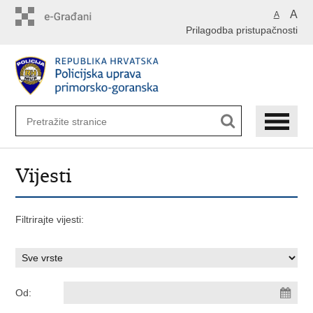
Preskoči
A
A
na
Prilagodba pristupačnosti
glavni
sadržaj
Vijesti
Filtrirajte vijesti:
Od: