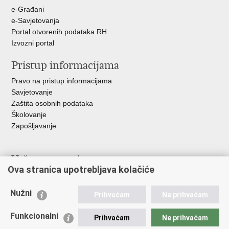
e-Građani
e-Savjetovanja
Portal otvorenih podataka RH
Izvozni portal
Pristup informacijama
Pravo na pristup informacijama
Savjetovanje
Zaštita osobnih podataka
Školovanje
Zapošljavanje
Važne poveznice
Ova stranica upotrebljava kolačiće
Ministarstvo unutarnjih poslova
Sindikati
Nužni
Prihvaćam
Ne prihvaćam
Udruge
Dom zdravlja MUP-a
Funkcionalni
Prihvaćam
Ne prihvaćam
Policijska akademija