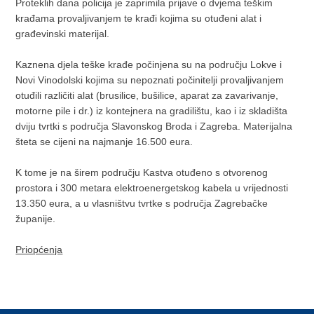
Proteklih dana policija je zaprimila prijave o dvjema teškim
krađama provaljivanjem te krađi kojima su otuđeni alat i
građevinski materijal.
Kaznena djela teške krađe počinjena su na području Lokve i
Novi Vinodolski kojima su nepoznati počinitelji provaljivanjem
otuđili različiti alat (brusilice, bušilice, aparat za zavarivanje,
motorne pile i dr.) iz kontejnera na gradilištu, kao i iz skladišta
dviju tvrtki s područja Slavonskog Broda i Zagreba. Materijalna
šteta se cijeni na najmanje 16.500 eura.
K tome je na širem području Kastva otuđeno s otvorenog
prostora i 300 metara elektroenergetskog kabela u vrijednosti
13.350 eura, a u vlasništvu tvrtke s područja Zagrebačke
županije.
Priopćenja