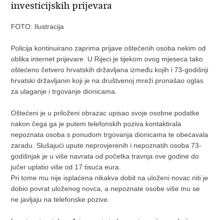
investicijskih prijevara
FOTO: Ilustracija
Policija kontinuirano zaprima prijave oštećenih osoba nekim od
oblika internet prijevare. U Rijeci je tijekom ovog mjeseca tako
oštećeno četvero hrvatskih državljana između kojih i 73-godišnji
hrvatski državljanin koji je na društvenoj mreži pronašao oglas
za ulaganje i trgovanje dionicama.
Oštećeni je u priloženi obrazac upisao svoje osobne podatke
nakon čega ga je putem telefonskih poziva kontaktirala
nepoznata osoba s ponudom trgovanja dionicama te obećavala
zaradu. Slušajući upute neprovjerenih i nepoznatih osoba 73-
godišnjak je u više navrata od početka travnja ove godine do
jučer uplatio više od 17 tisuća eura.
Pri tome mu nije isplaćena nikakva dobit na uloženi novac niti je
dobio povrat uloženog novca, a nepoznate osobe više mu se
ne javljaju na telefonske pozive.