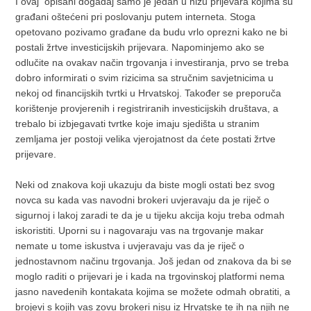
I ovaj opisani događaj samo je jedan u nizu prijevara kojima su
građani oštećeni pri poslovanju putem interneta. Stoga
opetovano pozivamo građane da budu vrlo oprezni kako ne bi
postali žrtve investicijskih prijevara. Napominjemo ako se
odlučite na ovakav način trgovanja i investiranja, prvo se treba
dobro informirati o svim rizicima sa stručnim savjetnicima u
nekoj od financijskih tvrtki u Hrvatskoj. Također se preporuča
korištenje provjerenih i registriranih investicijskih društava, a
trebalo bi izbjegavati tvrtke koje imaju sjedišta u stranim
zemljama jer postoji velika vjerojatnost da ćete postati žrtve
prijevare.
Neki od znakova koji ukazuju da biste mogli ostati bez svog
novca su kada vas navodni brokeri uvjeravaju da je riječ o
sigurnoj i lakoj zaradi te da je u tijeku akcija koju treba odmah
iskoristiti. Uporni su i nagovaraju vas na trgovanje makar
nemate u tome iskustva i uvjeravaju vas da je riječ o
jednostavnom načinu trgovanja. Još jedan od znakova da bi se
moglo raditi o prijevari je i kada na trgovinskoj platformi nema
jasno navedenih kontakata kojima se možete odmah obratiti, a
brojevi s kojih vas zovu brokeri nisu iz Hrvatske te ih na njih ne