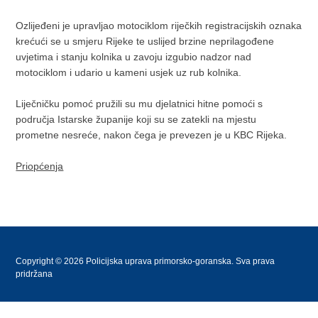
Ozlijeđeni je upravljao motociklom riječkih registracijskih oznaka
krećući se u smjeru Rijeke te uslijed brzine neprilagođene
uvjetima i stanju kolnika u zavoju izgubio nadzor nad
motociklom i udario u kameni usjek uz rub kolnika.
Liječničku pomoć pružili su mu djelatnici hitne pomoći s
područja Istarske županije koji su se zatekli na mjestu
prometne nesreće, nakon čega je prevezen je u KBC Rijeka.
Priopćenja
Copyright © 2026 Policijska uprava primorsko-goranska. Sva prava
pridržana