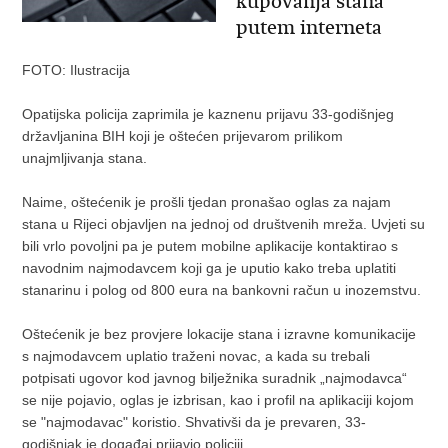
kupovanja stana
putem interneta
FOTO: Ilustracija
Opatijska policija zaprimila je kaznenu prijavu 33-godišnjeg
državljanina BIH koji je oštećen prijevarom prilikom
unajmljivanja stana.
Naime, oštećenik je prošli tjedan pronašao oglas za najam
stana u Rijeci objavljen na jednoj od društvenih mreža. Uvjeti su
bili vrlo povoljni pa je putem mobilne aplikacije kontaktirao s
navodnim najmodavcem koji ga je uputio kako treba uplatiti
stanarinu i polog od 800 eura na bankovni račun u inozemstvu.
Oštećenik je bez provjere lokacije stana i izravne komunikacije
s najmodavcem uplatio traženi novac, a kada su trebali
potpisati ugovor kod javnog bilježnika suradnik „najmodavca“
se nije pojavio, oglas je izbrisan, kao i profil na aplikaciji kojom
se "najmodavac" koristio. Shvativši da je prevaren, 33-
godišnjak je događaj prijavio policiji.