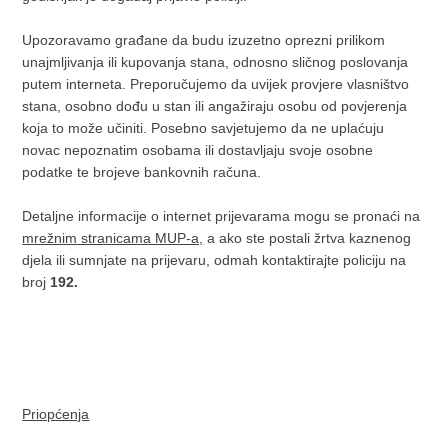
Upozoravamo građane da budu izuzetno oprezni prilikom
unajmljivanja ili kupovanja stana, odnosno sličnog poslovanja
putem interneta. Preporučujemo da uvijek provjere vlasništvo
stana, osobno dođu u stan ili angažiraju osobu od povjerenja
koja to može učiniti. Posebno savjetujemo da ne uplaćuju
novac nepoznatim osobama ili dostavljaju svoje osobne
podatke te brojeve bankovnih računa.
Detaljne informacije o internet prijevarama mogu se pronaći na
mrežnim stranicama MUP-a,
a ako ste postali žrtva kaznenog
djela ili sumnjate na prijevaru, odmah kontaktirajte policiju na
broj
192.
Priopćenja