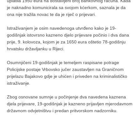
uplatila 1950 eura na dostavljeni broj bankovnog računa. Kada
je naknadno komunicirala sa svojom kćerkom, saznala je da
ona nije tražila novac te da je riječ o prijevari.
Istraživanjem je osim navedenoga utvrđeno kako je 19-
godišnjak istovrsno kazneno djelo prijevare počinio i dva dana
prije, 9. kolovoza, kojom je za 1650 eura oštetio 78-godišnju
hrvatsku državljanku u Rijeci.
Osumnjičeni 19-godišnjak je temeljem raspisane potrage
Policijske postaje Vrbovsko jučer zaustavljen na Graničnom
prijelazu Bajakovo gdje je uhićen i priveden na kriminalističko
istraživanje.
Zbog osnovane sumnje u počinjenje dva navedena kaznena
djela prijevare, 19-godišnjak je kazneno prijavljen mjerodavnom
državnom odvjetništvu i predan pritvorskom nadzorniku.