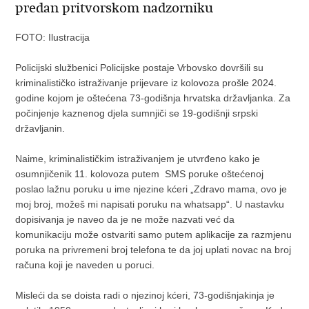
predan pritvorskom nadzorniku
FOTO: Ilustracija
Policijski službenici Policijske postaje Vrbovsko dovršili su
kriminalističko istraživanje prijevare iz kolovoza prošle 2024.
godine kojom je oštećena 73-godišnja hrvatska državljanka. Za
počinjenje kaznenog djela sumnjiči se 19-godišnji srpski
državljanin.
Naime, kriminalističkim istraživanjem je utvrđeno kako je
osumnjičenik 11. kolovoza putem SMS poruke oštećenoj
poslao lažnu poruku u ime njezine kćeri „Zdravo mama, ovo je
moj broj, možeš mi napisati poruku na whatsapp“. U nastavku
dopisivanja je naveo da je ne može nazvati već da
komunikaciju može ostvariti samo putem aplikacije za razmjenu
poruka na privremeni broj telefona te da joj uplati novac na broj
računa koji je naveden u poruci.
Misleći da se doista radi o njezinoj kćeri, 73-godišnjakinja je