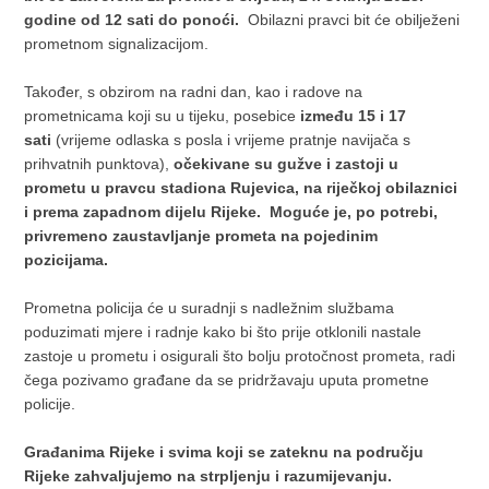
godine od 12 sati do ponoći.
Obilazni pravci bit će obilježeni
prometnom signalizacijom.
Također, s obzirom na radni dan, kao i radove na
prometnicama koji su u tijeku, posebice
između 15 i 17
sati
(vrijeme odlaska s posla i vrijeme pratnje navijača s
prihvatnih punktova),
očekivane su gužve i zastoji u
prometu u pravcu stadiona Rujevica, na riječkoj obilaznici
i prema zapadnom dijelu Rijeke. Moguće je, po potrebi,
privremeno zaustavljanje prometa na pojedinim
pozicijama.
Prometna policija će u suradnji s nadležnim službama
poduzimati mjere i radnje kako bi što prije otklonili nastale
zastoje u prometu i osigurali što bolju protočnost prometa, radi
čega pozivamo građane da se pridržavaju uputa prometne
policije.
Građanima Rijeke i svima koji se zateknu na području
Rijeke zahvaljujemo na strpljenju i razumijevanju.