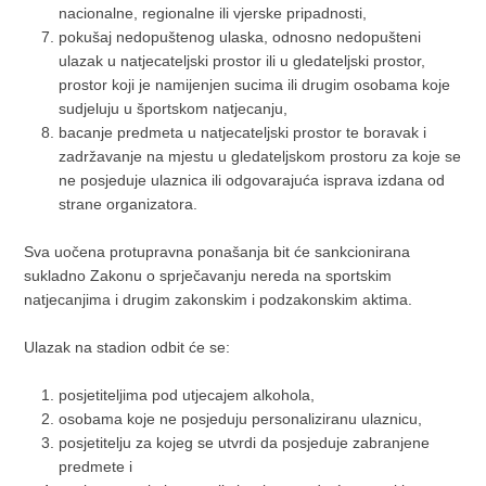
nacionalne, regionalne ili vjerske pripadnosti,
pokušaj nedopuštenog ulaska, odnosno nedopušteni
ulazak u natjecateljski prostor ili u gledateljski prostor,
prostor koji je namijenjen sucima ili drugim osobama koje
sudjeluju u športskom natjecanju,
bacanje predmeta u natjecateljski prostor te boravak i
zadržavanje na mjestu u gledateljskom prostoru za koje se
ne posjeduje ulaznica ili odgovarajuća isprava izdana od
strane organizatora.
Sva uočena protupravna ponašanja bit će sankcionirana
sukladno Zakonu o sprječavanju nereda na sportskim
natjecanjima i drugim zakonskim i podzakonskim aktima.
Ulazak na stadion odbit će se:
posjetiteljima pod utjecajem alkohola,
osobama koje ne posjeduju personaliziranu ulaznicu,
posjetitelju za kojeg se utvrdi da posjeduje zabranjene
predmete i