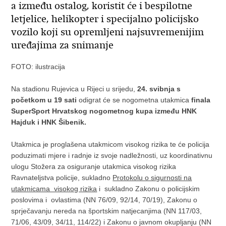
a između ostalog, koristit će i bespilotne
letjelice, helikopter i specijalno policijsko
vozilo koji su opremljeni najsuvremenijim
uređajima za snimanje
FOTO: ilustracija
Na stadionu Rujevica u Rijeci u srijedu,
24. svibnja s
početkom u 19 sati
odigrat će se nogometna utakmica
finala
SuperSport Hrvatskog nogometnog kupa između HNK
Hajduk i HNK Šibenik.
Utakmica je proglašena utakmicom visokog rizika te će policija
poduzimati mjere i radnje iz svoje nadležnosti, uz koordinativnu
ulogu Stožera za osiguranje utakmica visokog rizika
Ravnateljstva policije, sukladno
Protokolu o sigurnosti na
utakmicama visokog rizika
i sukladno Zakonu o policijskim
poslovima i ovlastima (NN 76/09, 92/14, 70/19), Zakonu o
sprječavanju nereda na športskim natjecanjima (NN 117/03,
71/06, 43/09, 34/11, 114/22) i Zakonu o javnom okupljanju (NN