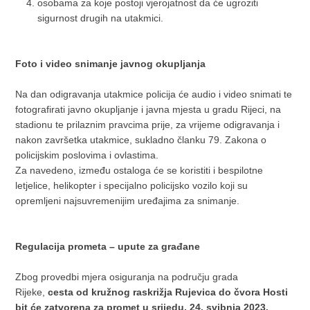
osobama za koje postoji vjerojatnost da će ugroziti
sigurnost drugih na utakmici.
Foto i video snimanje javnog okupljanja
Na dan odigravanja utakmice policija će audio i video snimati te
fotografirati javno okupljanje i javna mjesta u gradu Rijeci, na
stadionu te prilaznim pravcima prije, za vrijeme odigravanja i
nakon završetka utakmice, sukladno članku 79. Zakona o
policijskim poslovima i ovlastima.
Za navedeno, između ostaloga će se koristiti i bespilotne
letjelice, helikopter i specijalno policijsko vozilo koji su
opremljeni najsuvremenijim uređajima za snimanje.
Regulacija prometa – upute za građane
Zbog provedbi mjera osiguranja na području grada
Rijeke,
cesta od kružnog raskrižja Rujevica do čvora Hosti
bit će zatvorena za promet u srijedu, 24. svibnja 2023.