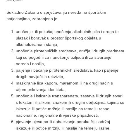
Sukladno Zakonu o sprječavanju nereda na športskim
natjecanjima, zabranjeno je:
unošenje ili pokušaj unošenja alkoholnih pića i droga te
ulazak i boravak u prostor športskog objekta u
alkoholiziranom stanju,
unošenje pirotehničkih sredstava, oružja i drugih predmeta
koji su pogodni za nanošenje ozljeda ili za stvaranje
nereda i nasilja,
paljenje i bacanje pirotehničkih sredstava, kao i paljenje
drugih navijačkih rekvizita,
maskiranje lica kapom, maramom ili na drugi način s
ciljem prikrivanja identiteta,
unošenje i isticanje transparenata, zastava ili drugih stvari
s tekstom ili slikom, znakom ili drugim obilježjima kojima se
iskazuje ili potiče mržnja ili nasilje na temelju rasne,
nacionalne, regionalne ili vjerske pripadnosti,
pjevanje pjesama ili dobacivanje poruka čiji sadržaj
iskazuje ili potiče mržnju ili nasilje na temelju rasne,