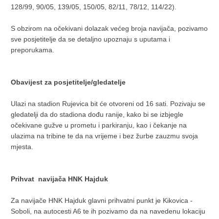
128/99, 90/05, 139/05, 150/05, 82/11, 78/12, 114/22).
S obzirom na očekivani dolazak većeg broja navijača, pozivamo
sve posjetitelje da se detaljno upoznaju s uputama i
preporukama.
Obavijest za posjetitelje/gledatelje
Ulazi na stadion Rujevica bit će otvoreni od 16 sati. Pozivaju se
gledatelji da do stadiona dođu ranije, kako bi se izbjegle
očekivane gužve u prometu i parkiranju, kao i čekanje na
ulazima na tribine te da na vrijeme i bez žurbe zauzmu svoja
mjesta.
Prihvat navijača HNK Hajduk
Za navijače HNK Hajduk glavni prihvatni punkt je Kikovica -
Soboli, na autocesti A6 te ih pozivamo da na navedenu lokaciju