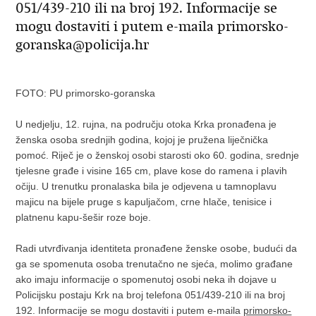
051/439-210 ili na broj 192. Informacije se
mogu dostaviti i putem e-maila primorsko-
goranska@policija.hr
FOTO: PU primorsko-goranska
U nedjelju, 12. rujna, na području otoka Krka pronađena je
ženska osoba srednjih godina, kojoj je pružena liječnička
pomoć. Riječ je o ženskoj osobi starosti oko 60. godina, srednje
tjelesne građe i visine 165 cm, plave kose do ramena i plavih
očiju. U trenutku pronalaska bila je odjevena u tamnoplavu
majicu na bijele pruge s kapuljačom, crne hlače, tenisice i
platnenu kapu-šešir roze boje.
Radi utvrđivanja identiteta pronađene ženske osobe, budući da
ga se spomenuta osoba trenutačno ne sjeća, molimo građane
ako imaju informacije o spomenutoj osobi neka ih dojave u
Policijsku postaju Krk na broj telefona 051/439-210 ili na broj
192. Informacije se mogu dostaviti i putem e-maila
primorsko-