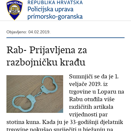
Objavljeno: 04.02.2019.
Rab- Prijavljena za
razbojničku krađu
Sumnjiči se da je 1.
veljače 2019. iz
trgovine u Loparu na
Rabu otuđila više
različitih artikala
vrijednosti par
stotina kuna. Kada ju je 33-godišnji djelatnik
trgovine pokušao spriječiti u bježanju na