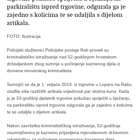
parkiralištu ispred trgovine, odgurala ga je
zajedno s kolicima te se udaljila s dijelom
artikala.
FOTO: Ilustracija
Policijski službenici Policijske postaje Rab proveli su
kriminalističko istraživanje nad 52-godišnjom hrvatskom
državljankom zbog sumnje u počinjenje kaznenog djela iz
domene imovinskog kriminaliteta.
Sumnjiči se da je 1. veljače 2019. iz trgovine u Loparu na Rabu
otuđila više različitih artikala vrijednosti par stotina kuna. Kada
ju je 33-godišnji djelatnik trgovine pokušao spriječiti u bježanju,
na parkiralištu ispred trgovine odgurala ga je zajedno s kolicima
te se udaljila s dijelom artikala.
Nakon završetka kriminalističkog istraživanja, 52-godišnja
osumnjičenica je kazneno prijavljena mjerodavnom državnom
odvjetništvu za počinjenje spomenutog kaznenog djela