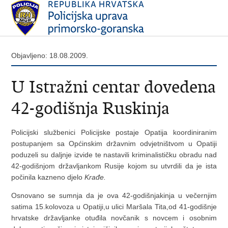
Objavljeno: 18.08.2009.
U Istražni centar dovedena
42-godišnja Ruskinja
Policijski službenici Policijske postaje Opatija koordiniranim
postupanjem sa Općinskim državnim odvjetništvom u Opatiji
poduzeli su daljnje izvide te nastavili kriminalističku obradu nad
42-godišnjom državljankom Rusije kojom su utvrdili da je ista
počinila kazneno djelo
Krađe.
Osnovano se sumnja da je ova 42-godišnjakinja u večernjim
satima 15.kolovoza u Opatiji,u ulici Maršala Tita,od 41-godišnje
hrvatske državljanke otuđila novčanik s novcem i osobnim