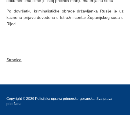
dokumentima,čime je istoj pričinila manju materijalnu štetu.
Po dovršetku kriminalističke obrade državljanka Rusije je uz
kaznenu prijavu dovedena u Istražni centar Županijskog suda u
Rijeci.
Stranica
Copyright © 2026 Policijska uprava primorsko-goranska. Sva prava
pridržana