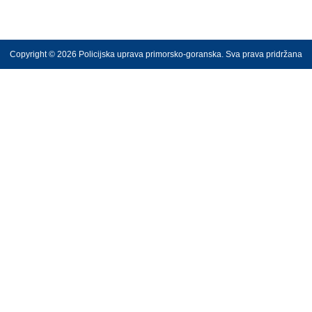
Copyright © 2026 Policijska uprava primorsko-goranska. Sva prava pridržana