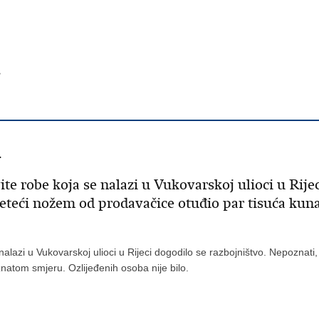
>
i
ite robe koja se nalazi u Vukovarskoj ulioci u Rije
eteći nožem od prodavačice otuđio par tisuća kuna
 nalazi u Vukovarskoj ulioci u Rijeci dogodilo se razbojništvo. Nepoznat
znatom smjeru. Ozlijeđenih osoba nije bilo.