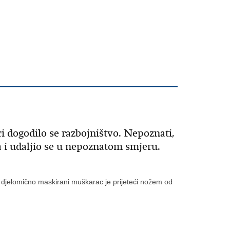
ci dogodilo se razbojništvo. Nepoznati,
 i udaljio se u nepoznatom smjeru.
i, djelomično maskirani muškarac je prijeteći nožem od